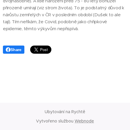
dvojnásobně). A lidé narození před 75 - 80 lety bohužel
přirozeně umírají (viz strom života). To je podstatný důvod k
nárůstu zemřelých v ČR v posledním období (Dušek to ale
tají). Tím neříkám, že Covid, podobně jako chřipkové
epidemie, těmto výkyvům nepřispívá.
Share
Ubytování na Rychtě
Vytvořeno službou
Webnode