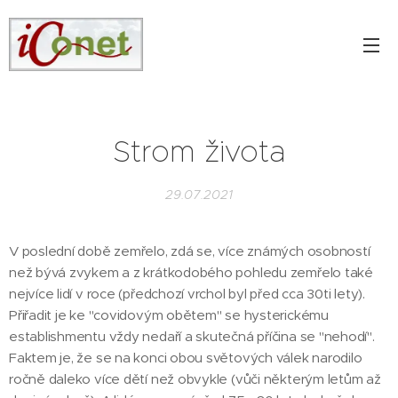
Strom života
29.07.2021
V poslední době zemřelo, zdá se, více známých osobností
než bývá zvykem a z krátkodobého pohledu zemřelo také
nejvíce lidí v roce (předchozí vrchol byl před cca 30ti lety).
Přiřadit je ke "covidovým obětem" se hysterickému
establishmentu vždy nedaří a skutečná příčina se "nehodí".
Faktem je, že se na konci obou světových válek narodilo
ročně daleko více dětí než obvykle (vůči některým letům až